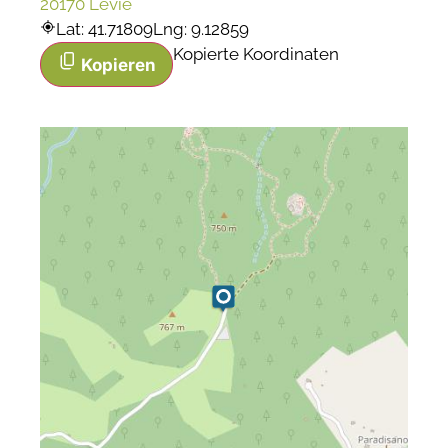
20170 Levie
Lat: 41.71809
Lng: 9.12859
Kopierte Koordinaten
Kopieren