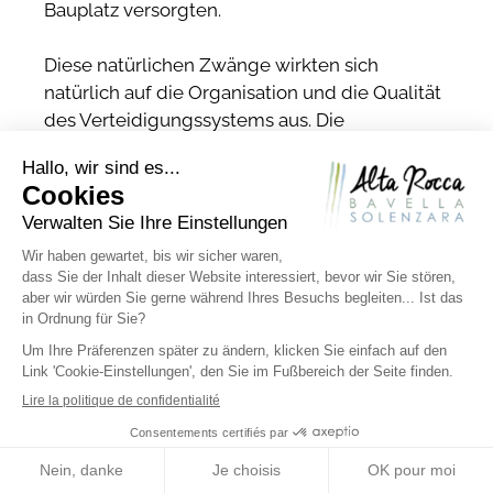
Bauplatz versorgten.
Diese natürlichen Zwänge wirkten sich
natürlich auf die Organisation und die Qualität
des Verteidigungssystems aus. Die
Festungsanlage, die im Wesentlichen an einer
der Zugangsrampen zu sehen ist, besteht aus
einem Fundament mit regelmäßigen
Schichten aus quaderförmigen Bruchsteinen,
die ohne Bindemittel auf dem Untergrund
verlegt wurden. An den anderen Hängen sind
nur noch einige Mauerreste erhalten, die
zwischen den Felsmassiven eingeklemmt
sind.
Jenseits dieser Umzäunung liegen kleine
Terrassen zwischen den Granitkugeln. Die
Mauerkanten, die sich durch die Vegetation